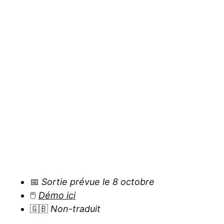
📅
Sortie prévue le 8 octobre
🖱️
Démo ici
🇬🇧
Non-traduit