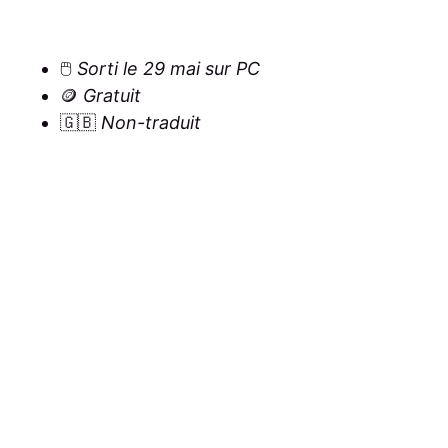
🖱️
Sorti le 29 mai sur PC
🪙
Gratuit
🇬🇧
Non-traduit