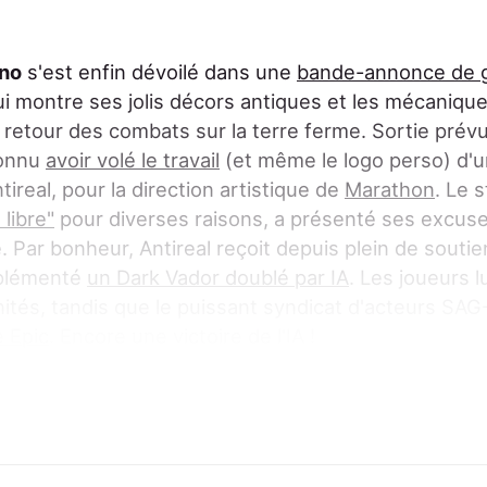
nno
s'est enfin dévoilé dans une
bande-annonce de 
ui montre ses jolis décors antiques et les mécaniqu
 retour des combats sur la terre ferme. Sortie prév
connu
avoir volé le travail
(et même le logo perso) d'u
tireal, pour la direction artistique de
Marathon
. Le 
 libre"
pour diverses raisons, a présenté ses excus
é. Par bonheur, Antireal reçoit depuis plein de souti
plémenté
un Dark Vador doublé par IA
. Les joueurs lu
nités, tandis que le puissant syndicat d'acteurs SAG
e Epic
. Encore une victoire de l'IA !