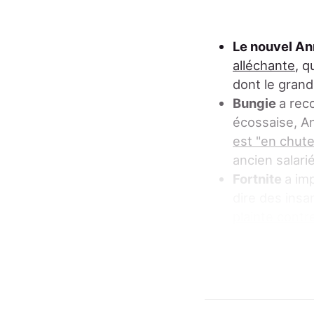
Le nouvel A
alléchante
, q
dont le grand
Bungie
a re
écossaise, An
est "en chute
ancien salari
Fortnite
a im
dire des insa
plainte contr