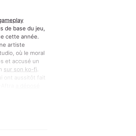
gameplay
es de base du jeu,
ue cette année.
ne artiste
studio, où le moral
es et accusé un
en
sur son ko-fi
.
i ont aussitôt fait
-Aftra
a déposé