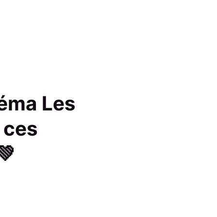
Téma Les
 ces
💚