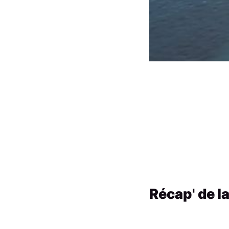
Récap
'
de l