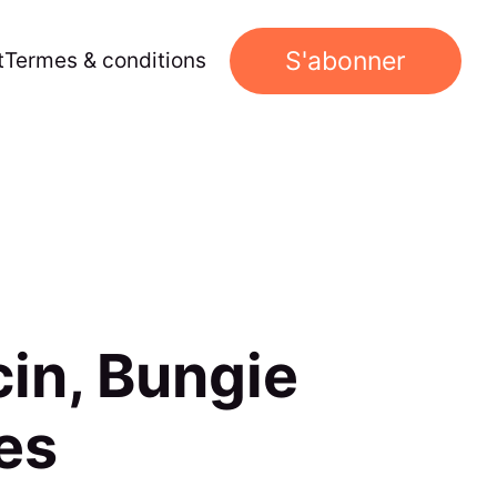
S'abonner
t
Termes & conditions
cin, Bungie
les