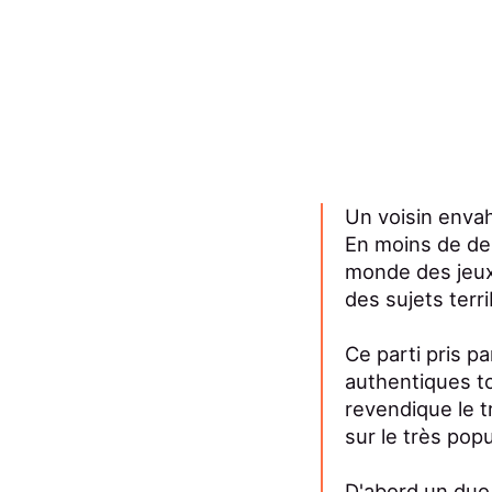
Un voisin envah
En moins de de
monde des jeux 
des sujets terr
Ce parti pris p
authentiques to
revendique le t
sur le très pop
D'abord un duo