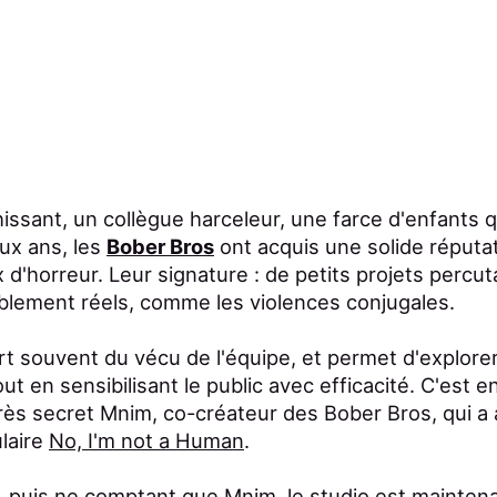
issant, un collègue harceleur, une farce d'enfants qui
ux ans, les
Bober Bros
ont acquis une solide réputat
d'horreur. Leur signature : de petits projets percu
iblement réels, comme les violences conjugales.
art souvent du vécu de l'équipe, et permet d'explor
ut en sensibilisant le public avec efficacité. C'est e
rès secret Mnim, co-créateur des Bober Bros, qui a 
ulaire
No, I'm not a Human
.
, puis ne comptant que Mnim, le studio est mainte