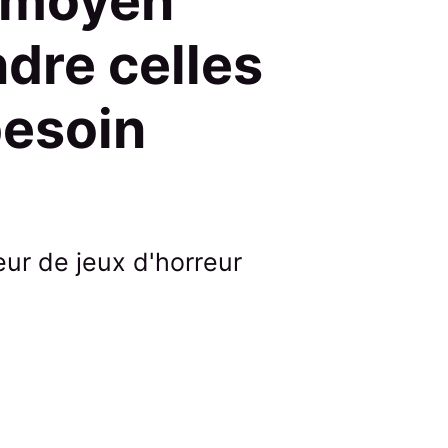
n moyen
ndre celles
besoin
ur de jeux d'horreur