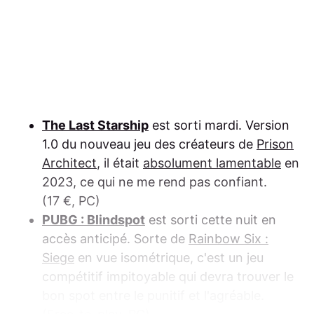
The Last Starship
est sorti mardi. Version
1.0 du nouveau jeu des créateurs de
Prison
Architect
, il était
absolument lamentable
en
2023, ce qui ne me rend pas confiant.
(17 €, PC)
PUBG : Blindspot
est sorti cette nuit en
accès anticipé. Sorte de
Rainbow Six :
Siege
en vue isométrique, c'est un jeu
compétitif impitoyable qui devra trouver le
bon spot entre le punitif et l'agréable.