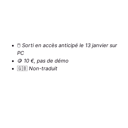
🖱️
Sorti en accès anticipé le 13 janvier sur
PC
🪙
10 €, pas de démo
🇬🇧
Non-traduit