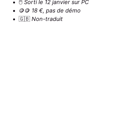
🖱️
Sorti le 12 janvier sur PC
🪙🪙
18 €, pas de démo
🇬🇧
Non-traduit