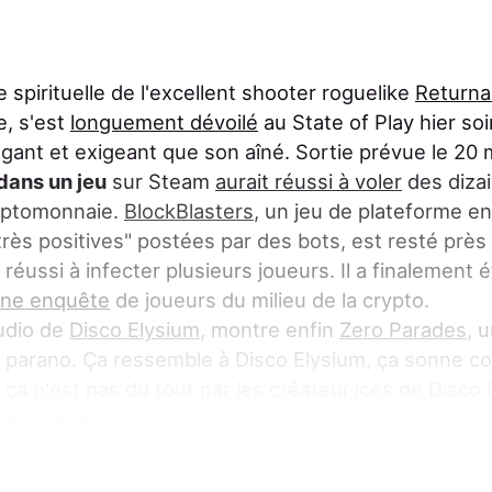
te spirituelle de l'excellent shooter roguelike
Returna
, s'est
longuement dévoilé
au State of Play hier soi
égant et exigeant que son aîné. Sortie prévue le 20
dans un jeu
sur Steam
aurait réussi à voler
des dizai
ryptomonnaie.
BlockBlasters
, un jeu de plateforme e
très positives" postées par des bots, est resté prè
a réussi à infecter plusieurs joueurs. Il a finalement
ne enquête
de joueurs du milieu de la crypto.
tudio de
Disco Elysium
, montre enfin
Zero Parades
, 
 parano. Ça ressemble à Disco Elysium, ça sonne 
 ça n'est pas du tout par les créateur·ices de Disco 
s longtemps.