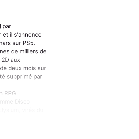
l
par
r et il s'annonce
 mars sur PS5.
nes de milliers de
n 2D aux
s de deux mois sur
 été supprimé par
un RPG
comme Disco
Elysium, virés du