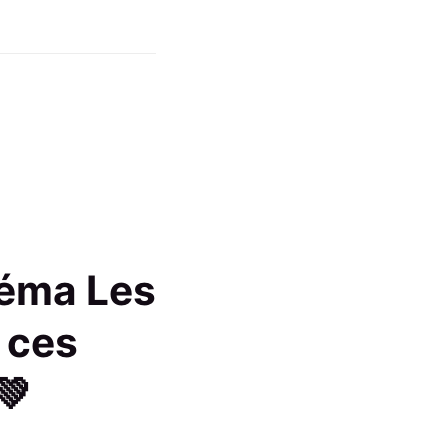
Téma Les
 ces
💚