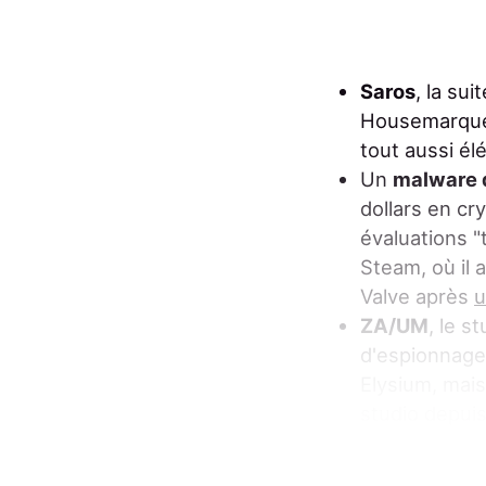
Saros
, la sui
Housemarque
tout aussi él
Un
malware 
dollars en c
évaluations "
Steam, où il 
Valve après
u
ZA/UM
, le s
d'espionnage
Elysium, mais
studio depui