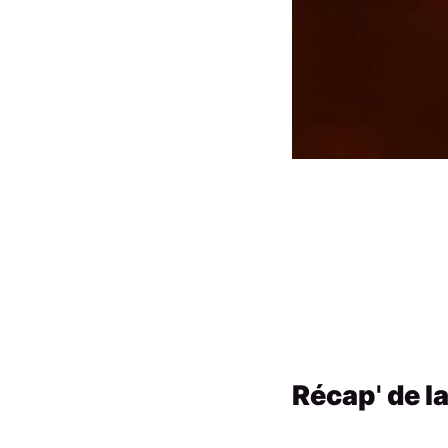
Récap
'
de l