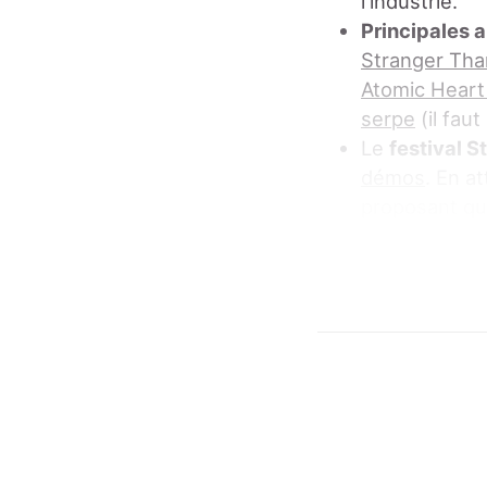
l'industrie.
Principales 
Stranger Th
Atomic Heart
serpe
(il faut
Le
festival 
démos
. En a
proposant qu