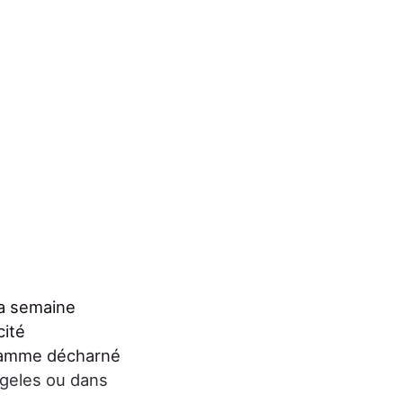
la semaine
cité
gramme décharné
ngeles ou dans