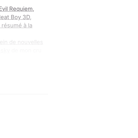
Evil Requiem
,
eat Boy 3D
,
 résumé à la
lein de nouvelles
esky
de mon cru