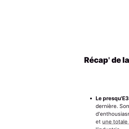
Récap
'
de l
Le presqu'E3
dernière. Son
d'enthousias
et
une total