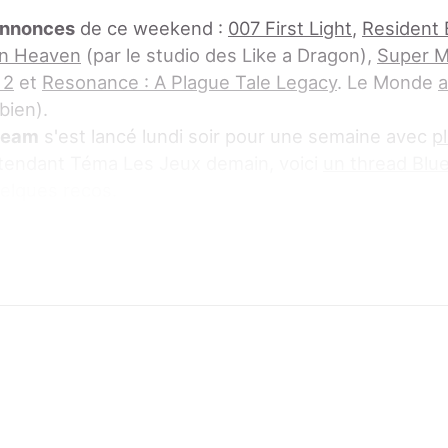
annonces
de ce weekend :
007 First Light
,
Resident 
an Heaven
(par le studio des Like a Dragon),
Super M
 2
et
Resonance : A Plague Tale Legacy
. Le Monde
a
 bien).
Steam
s'est lancé lundi soir pour une semaine avec
p
ttendant Téma Les Jeux demain, voici
un thread Blu
elques recos.