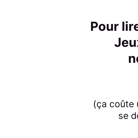
Pour li
Jeu
n
(ça coûte 
se d