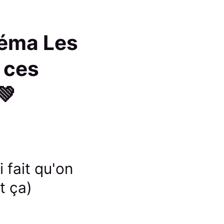
Téma Les
 ces
💚
 fait qu'on
t ça)