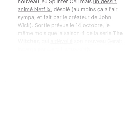
nouveau jeu Splinter Cell mais
un dessin
animé Netflix
, désolé (au moins ça a l'air
sympa, et fait par le créateur de John
Wick). Sortie prévue le 14 octobre, le
même mois que la saison 4 de la série
The
Witcher
, qui
a dévoilé
son nouveau Geralt,
incarné par Liam Hemsworth.