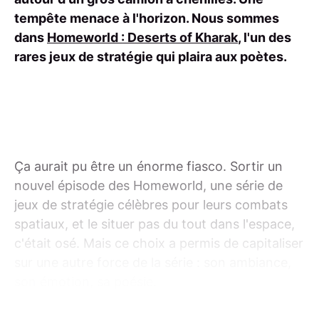
tempête menace à l'horizon. Nous sommes
dans
Homeworld : Deserts of Kharak
, l'un des
rares jeux de stratégie qui plaira aux poètes.
Ça aurait pu être un énorme fiasco. Sortir un
nouvel épisode des Homeworld, une série de
jeux de stratégie célèbres pour leurs combats
spatiaux, et le situer pas du tout dans l'espace,
c'était osé. Mais ce choix a permis de capitaliser
sur une autre force de la série : son ambiance,
son émotion, sa poésie.