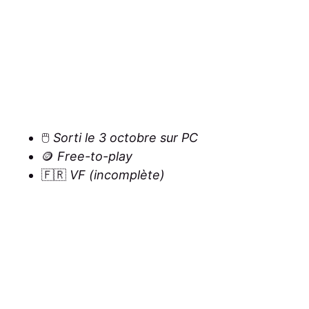
🖱️
Sorti le 3 octobre sur PC
🪙
Free-to-play
🇫🇷
VF (incomplète)