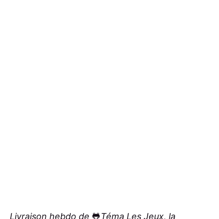
Livraison hebdo de
🐸
Téma Les Jeux
, la