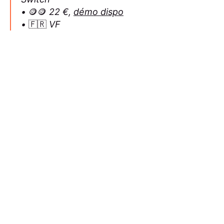
•
🪙🪙
22 €,
démo dispo
•
🇫🇷
VF