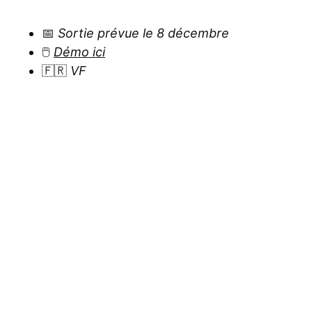
📅
Sortie prévue le 8 décembre
🖱️
Démo ici
🇫🇷
VF