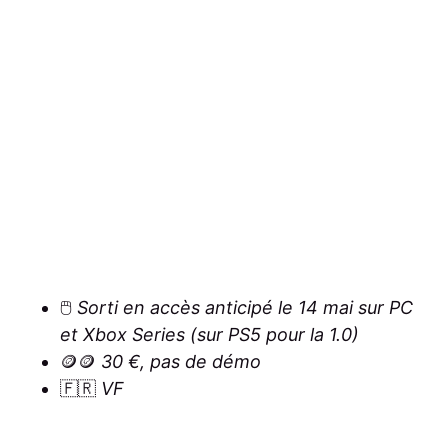
🖱️
Sorti en accès anticipé le 14 mai sur PC
et Xbox Series (sur PS5 pour la 1.0)
🪙🪙
30 €, pas de démo
🇫🇷
VF