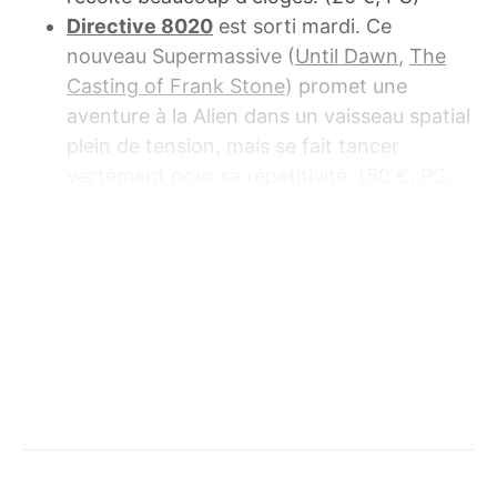
Directive 8020
est sorti mardi. Ce
nouveau Supermassive (
Until Dawn
,
The
Casting of Frank Stone
) promet une
aventure à la Alien dans un vaisseau spatial
plein de tension, mais se fait tancer
vertement pour sa répétitivité. (50 €, PC,
PS5, Xbox Series)