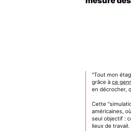
mesure des 
"Tout mon étage
grâce à
ce gen
en décrocher,
Cette "simulati
américaines, o
seul objectif :
lieux de travail.