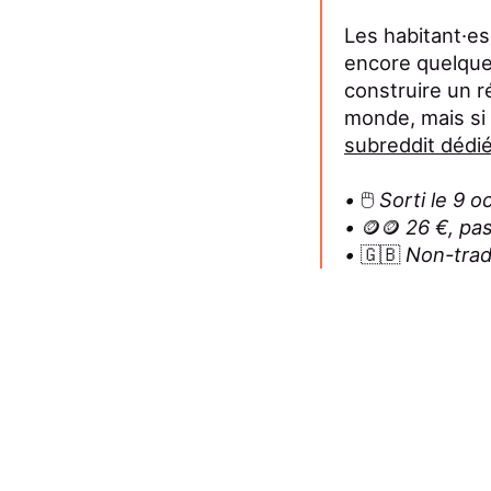
Les habitant·es
encore quelques 
construire un r
monde, mais si 
subreddit dédi
•
🖱️
Sorti le 9 
•
🪙🪙
26 €, pa
•
🇬🇧
Non-trad