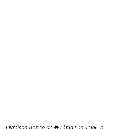
Livraison hebdo de
🐸
Téma Les Jeux
, la