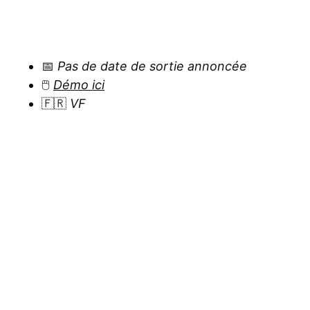
📅
Pas de date de sortie annoncée
🖱️
Démo ici
🇫🇷
VF