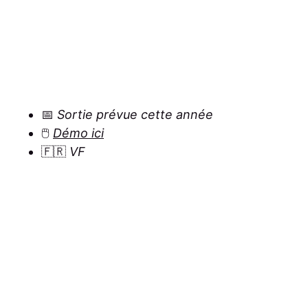
📅
Sortie prévue cette année
🖱️
Démo ici
🇫🇷
VF