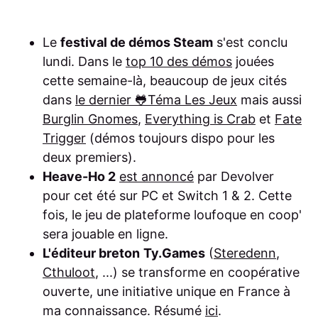
Le
festival de démos Steam
s'est conclu
lundi. Dans le
top 10 des démos
jouées
cette semaine-là, beaucoup de jeux cités
dans
le dernier 🐸Téma Les Jeux
mais aussi
Burglin Gnomes
,
Everything is Crab
et
Fate
Trigger
(démos toujours dispo pour les
deux premiers).
Heave-Ho 2
est annoncé
par Devolver
pour cet été sur PC et Switch 1 & 2. Cette
fois, le jeu de plateforme loufoque en coop'
sera jouable en ligne.
L'éditeur breton
Ty.Games
(
Steredenn
,
Cthuloot
, ...) se transforme en coopérative
ouverte, une initiative unique en France à
ma connaissance. Résumé
ici
.