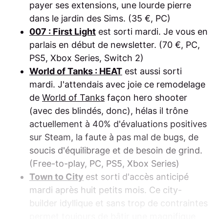
payer ses extensions, une lourde pierre
dans le jardin des Sims. (35 €, PC)
007 : First Light
est sorti mardi. Je vous en
parlais en début de newsletter. (70 €, PC,
PS5, Xbox Series, Switch 2)
World of Tanks : HEAT
est aussi sorti
mardi. J'attendais avec joie ce remodelage
de
World of Tanks
façon hero shooter
(avec des blindés, donc), hélas il trône
actuellement à 40% d'évaluations positives
sur Steam, la faute à pas mal de bugs, de
soucis d'équilibrage et de besoin de grind.
(Free-to-play, PC, PS5, Xbox Series)
Town to City
est sorti d'accès anticipé
mardi après huit petits mois. Ce city-
builder idyllique et sans trop de contraintes
permet toujours de bâtir une magnifique