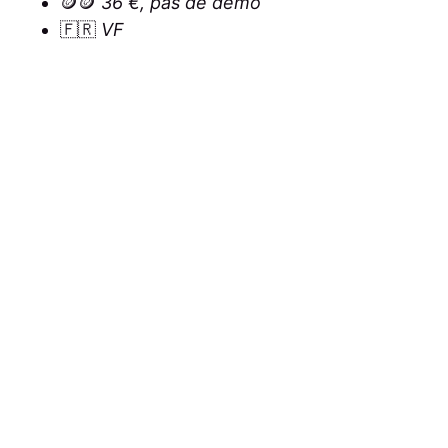
🪙🪙
36 €, pas de démo
🇫🇷
VF