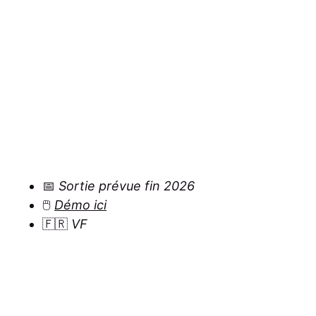
📅
Sortie prévue fin 2026
🖱️
Démo ici
🇫🇷
VF