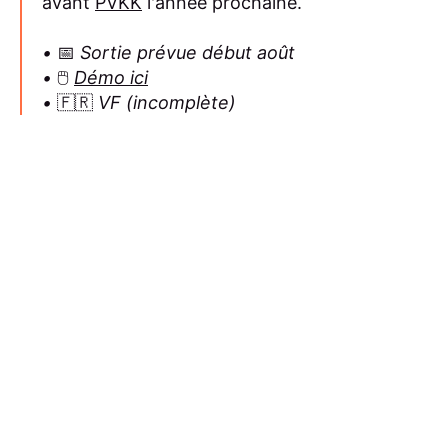
avant
PVKK
l'année prochaine.
•
📅
Sortie prévue début août
•
🖱️
Démo ici
•
🇫🇷
VF (incomplète)