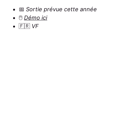
📅
Sortie prévue cette année
🖱️
Démo ici
🇫🇷
VF